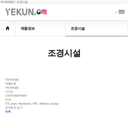
YB-346(평) > 조경시설
조달물품
제품정보
시공사례
고
Procurement
Products
Portfolio
Cu
Items
제품정보
조경시설
조경시설
YB-346(평)
제품번호
YB-346(평)
사이즈
1730*2680*H840
자재
STL-plate, Hardwood, HPL, Wireless charge
견적문의 담기
목록